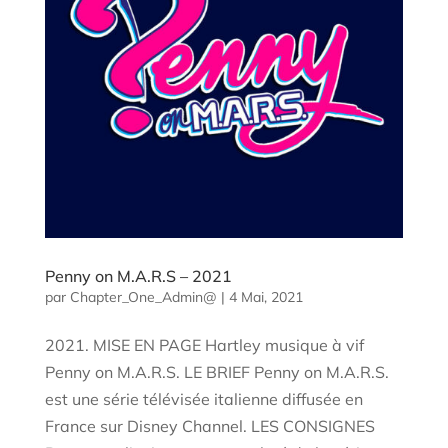
Penny on M.A.R.S – 2021
par
Chapter_One_Admin@
|
4 Mai, 2021
2021. MISE EN PAGE Hartley musique à vif
Penny on M.A.R.S. LE BRIEF Penny on M.A.R.S.
est une série télévisée italienne diffusée en
France sur Disney Channel. LES CONSIGNES