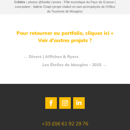
Crédits :
photos @fotolia | textes : Pôle touristique du Pays de Grasse |
conception : Valérie Chapt (projet réalisé en tant qu’employée de l’Office
de Tourisme de Mougins)
Pour retourner au portfolio, cliquez ici •
Voir d'autres projets ?
←
Divers | Affiches & flyers
Les Étoiles de Mougins - 2015
→
+33 (0)6 61 92 29 76